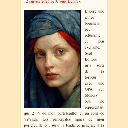
12 janvier 2025
by
Jerome Leivrek
Encore une
année
boursière
peu
reluisante
et peu
excitante.
Seul
Bolloré
m’a sorti
de la
torpeur
avec une
OPA sur
Moncey
(qui ne
représentait
que 2 % de mon portefeuille) et un split de
Vivendi. Les principales lignes de mon
portefeuille ont suivi la tendance générale à la