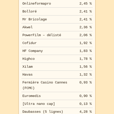
Onlineformapro
2,45 %
Bolloré
2,41 %
Mr Bricolage
2,41 %
Akwel
2,36 %
PowerFilm – délisté
2,06 %
Cofidur
1,92 %
HF Company
1,83 %
Highco
1,78 %
Xilam
1,56 %
Havas
1,32 %
Fermière Casino Cannes
0,93 %
(FCMC)
Euromedis
0,90 %
[Ultra nano cap]
0,13 %
Daubasses (5 lignes)
4,28 %