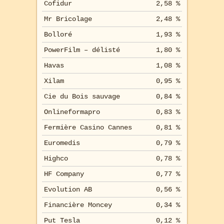
Cofidur
2,58 %
Mr Bricolage
2,48 %
Bolloré
1,93 %
PowerFilm – délisté
1,80 %
Havas
1,08 %
Xilam
0,95 %
Cie du Bois sauvage
0,84 %
Onlineformapro
0,83 %
Fermière Casino Cannes
0,81 %
Euromedis
0,79 %
Highco
0,78 %
HF Company
0,77 %
Evolution AB
0,56 %
Financière Moncey
0,34 %
Put Tesla
0,12 %