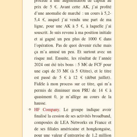
procédé à une
augmentation de capital au
prix de 5 €.
Avant cette AK,
j’ai profité
d’une anomalie de marché : un cours à 5,2-
5,4 €, auquel j’ai vendu une part de ma
ligne, pour une AK à 5 €, à laquelle j’ai
souscrit. Je suis revenu à ma position initiale
et ai gagné un peu plus de 1000 € dans
l’opération. Pas de quoi devenir riche mais
ça m’a amusé un peu. Et surtout avec un
risque nul. Ensuite, les résultat de l’année
2024 ont été très bons : 5 M€ de FCF pour
une capi de 33 M€ (à 5 €/titre), et le titre
est passé de 5 € à 12 € (début juillet).
Fidèle à mon process sur ce titre, qui m’a
permis de diminuer mon PRU de 14 € à
quasiment 0, je m’allège au cours de la
hausse
.
HF Company
. Le groupe indique avoir
finalisé la cession de ses activités broadband,
composées de LEA Networks en France et
de ses filiales américaine et hongkongaise,
pour une valeur d’entreprise de 1,2 million