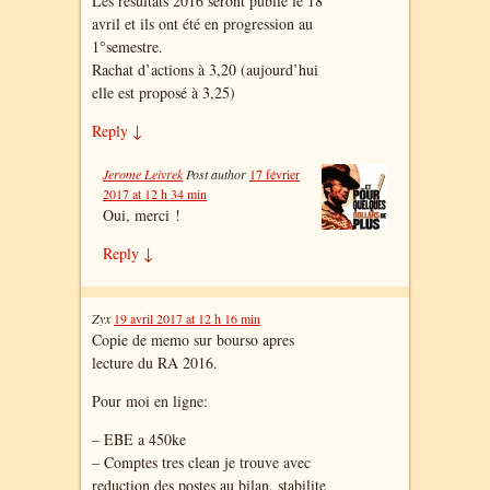
Les résultats 2016 seront publié le 18
avril et ils ont été en progression au
1°semestre.
Rachat d’actions à 3,20 (aujourd’hui
elle est proposé à 3,25)
Reply
↓
Jerome Leivrek
Post author
17 février
2017 at 12 h 34 min
Oui, merci !
Reply
↓
Zyx
19 avril 2017 at 12 h 16 min
Copie de memo sur bourso apres
lecture du RA 2016.
Pour moi en ligne:
– EBE a 450ke
– Comptes tres clean je trouve avec
reduction des postes au bilan, stabilite