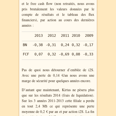
et le free cash flow (non retraités, nous avons
pris brutalement les valeurs données par le
compte de résultats et le tableau des flux
financiers), par action au cours des dernières
années :
2013
2012
2011
2010
2009
2008
Moy
BN
-0,38
-0,31
0,24
0,32
-0,17
-0,24
-
FCF
0,07
0,32
-0,69
0,08
-0,33
-0,30
-
Pas de quoi nous détourner d’emblée de i2S.
Avec une perte de 0,14 €/an nous avons une
marge de sécurité pour quelques années encore.
D’autant que maintenant, Kirtas ne pèsera plus
que sur les résultats 2014 (frais de liquidation).
Sur les 3 années 2011-2013 cette filiale a perdu
en tout 2,4 M$ ce qui représente une perte
moyenne de 0,2 € par an et par action i2S. La fin