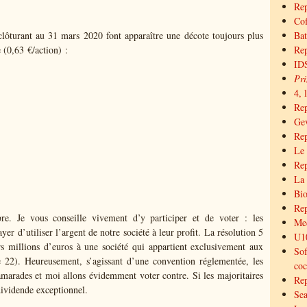
Rep
Cof
clôturant au 31 mars 2020 font apparaître une décote toujours plus
Bat
 (0,63 €/action) :
Rep
IDS
Pri
4, 
Re
Gev
Rep
Le 
Rep
La 
Bio
Rep
e. Je vous conseille vivement d’y participer et de voter : les
Med
ayer d’utiliser l’argent de notre société à leur profit. La résolution 5
U10
rs millions d’euros à une société qui appartient exclusivement aux
Sof
ge 22). Heureusement, s’agissant d’une convention réglementée, les
coc
amarades et moi allons évidemment voter contre. Si les majoritaires
Rep
dividende exceptionnel.
Sea