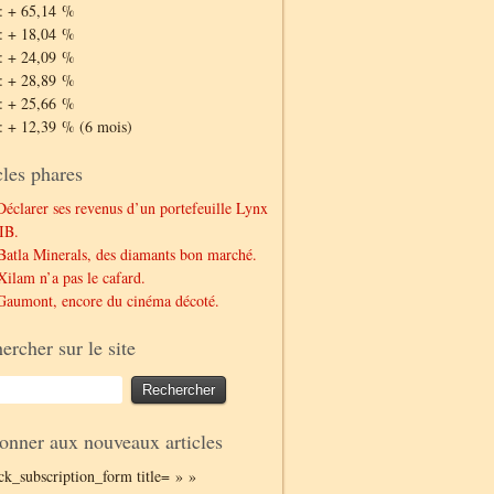
: + 65,14 %
: + 18,04 %
: + 24,09 %
: + 28,89 %
: + 25,66 %
: + 12,39 % (6 mois)
cles phares
Déclarer ses revenus d’un portefeuille Lynx
IB.
Batla Minerals, des diamants bon marché.
Xilam n’a pas le cafard.
Gaumont, encore du cinéma décoté.
ercher sur le site
onner aux nouveaux articles
ack_subscription_form title= » »