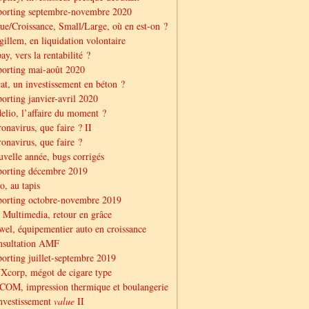
porting septembre-novembre 2020
ue/Croissance, Small/Large, où en est-on ?
illem, en liquidation volontaire
ay, vers la rentabilité ?
orting mai-août 2020
at, un investissement en béton ?
orting janvier-avril 2020
elio, l’affaire du moment ?
onavirus, que faire ? II
onavirus, que faire ?
velle année, bugs corrigés
porting décembre 2019
o, au tapis
orting octobre-novembre 2019
Multimedia, retour en grâce
el, équipementier auto en croissance
nsultation AMF
orting juillet-septembre 2019
corp, mégot de cigare type
OM, impression thermique et boulangerie
nvestissement
value
II