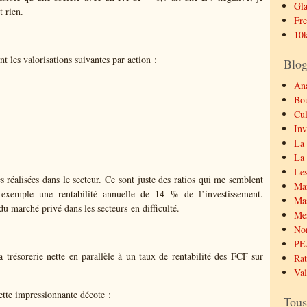
Gla
t rien.
Fre
10k
t les valorisations suivantes par action :
Blog
Ana
Bo
Cul
Inv
La 
La 
Les
s réalisées dans le secteur. Ce sont juste des ratios qui me semblent
Mar
emple une rentabilité annuelle de 14 % de l’investissement.
Mas
 marché privé dans les secteurs en difficulté.
Mes
No
PE
trésorerie nette en parallèle à un taux de rentabilité des FCF sur
Rat
Val
ette impressionnante décote :
Tous