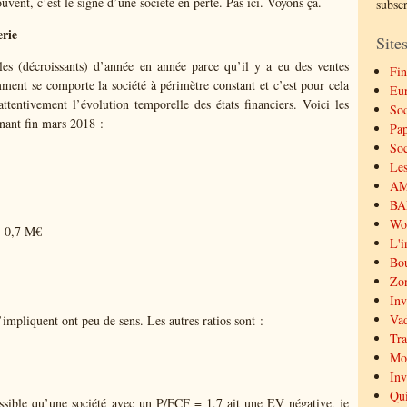
ouvent, c’est le signe d’une société en perte. Pas ici. Voyons ça.
subsc
erie
Sites
bles (décroissants) d’année en année parce qu’il y a eu des ventes
Fin
omment se comporte la société à périmètre constant et c’est pour cela
Eu
ttentivement l’évolution temporelle des états financiers. Voici les
Soc
nant fin mars 2018 :
Pap
Soc
Les
AMF
BAL
Wor
0,7 M€
L'i
Bou
Zon
Inv
Vad
’impliquent ont peu de sens. Les autres ratios sont :
Tra
Mor
Inv
Qui
sible qu’une société avec un P/FCF = 1,7 ait une EV négative, je