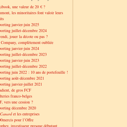
ibook, une valeur de 20 € ?
mont, les minoritaires font valoir leurs
its
orting janvier-juin 2025
orting juillet-décembre 2024
endi, jouer la décote ou pas ?
 Company, complètement oubliée
orting janvier-juin 2024
orting juillet-décembre 2023
orting janvier-juin 2023
orting juillet-décembre 2022
orting juin 2022 : 10 ans de portefeuille !
orting août-décembre 2021
orting janvier-juillet 2021
dient, de gros FCF
teries franco-belges
, vers une cession ?
porting décembre 2020
Canard
et les entreprises
0mercis pour l’Offre
phey, investisseur presque débutant