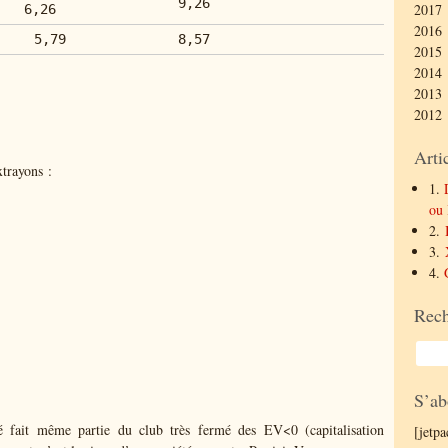
9,26
2017 
6,26
2016 
5,79
8,57
2015 
2014 
2013 
2012 
Arti
trayons :
1.
ou 
2.
3.
4.
Rech
S’ab
é fait même partie du club très fermé des EV<0 (capitalisation
[jetp