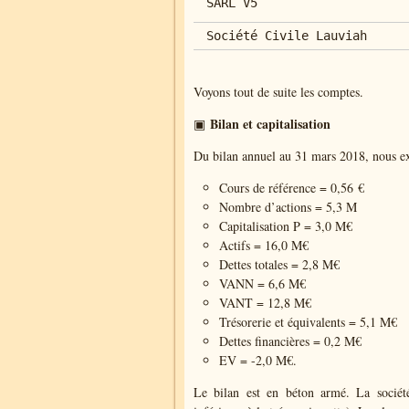
SARL V5
Société Civile Lauviah
Voyons tout de suite les comptes.
Bilan et capitalisation
▣
Du bilan annuel au 31 mars 2018, nous ex
Cours de référence = 0,56 €
Nombre d’actions = 5,3 M
Capitalisation P = 3,0 M€
Actifs = 16,0 M€
Dettes totales = 2,8 M€
VANN = 6,6 M€
VANT = 12,8 M€
Trésorerie et équivalents = 5,1 M€
Dettes financières = 0,2 M€
EV = -2,0 M€.
Le bilan est en béton armé. La sociét