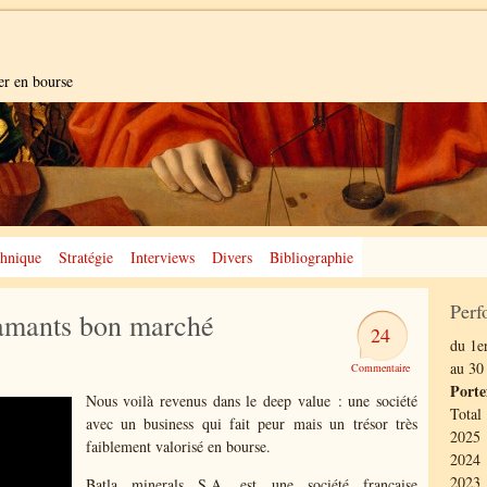
er en bourse
hnique
Stratégie
Interviews
Divers
Bibliographie
Perf
iamants bon marché
24
du 1er
au 30
Porte
Nous voilà revenus dans le deep value : une société
Total
avec un business qui fait peur mais un trésor très
2025 
faiblement valorisé en bourse.
2024 
2023 
Batla minerals S.A. est une société française