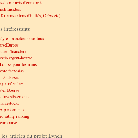
ssdoor : avis d'employés
nch Insiders
€ (transactions d'initiés, OPAs etc)
s intéressants
lyse financière pour tous
urseEurope
ture Financière
estir-argent-bourse
bourse pour les nains
cote francaise
 Daubasses
gin of safety
ter Bourse
 Investissements
namestocks
A performance
io rating ranking
eurbourse
 les articles du projet Lynch