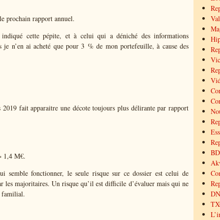
Re
le prochain rapport annuel.
Val
Mag
ndiqué cette pépite, et à celui qui a déniché des informations
Hip
is je n’en ai acheté que pour 3 % de mon portefeuille, à cause des
Rep
Vic
Rep
Vid
Cor
Cor
 2019 fait apparaitre une décote toujours plus délirante par rapport
Nou
Re
Ess
Rep
BD 
= 1,4 M€.
Akw
qui semble fonctionner, le seule risque sur ce dossier est celui de
Co
r les majoritaires. Un risque qu’il est difficile d’évaluer mais qui ne
Rep
 familial.
DNX
TXC
L’i