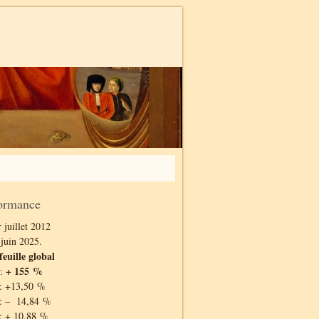
ormance
 juillet 2012
 juin 2025.
feuille global
+ 155 %
 :
: +13,50 %
: – 14,84 %
: + 10,88 %