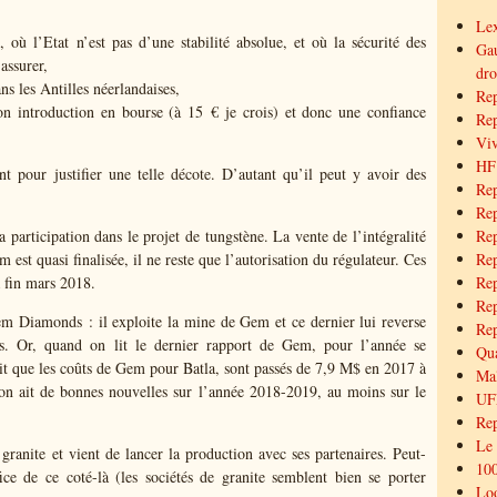
Lex
 où l’Etat n’est pas d’une stabilité absolue, et où la sécurité des
Gau
 assurer,
dro
s les Antilles néerlandaises,
Rep
on introduction en bourse (à 15 € je crois) et donc une confiance
Rep
Viv
HF
t pour justifier une telle décote. D’autant qu’il peut y avoir des
Rep
Rep
a participation dans le projet de tungstène. La vente de l’intégralité
Rep
m est quasi finalisée, il ne reste que l’autorisation du régulateur. Ces
Rep
à fin mars 2018.
Rep
Rep
Gem Diamonds : il exploite la mine de Gem et ce dernier lui reverse
Rep
s. Or, quand on lit le dernier rapport de Gem, pour l’année se
Qua
it que les coûts de Gem pour Batla, sont passés de 7,9 M$ en 2017 à
Mal
on ait de bonnes nouvelles sur l’année 2018-2019, au moins sur le
UFF
Re
Le
ranite et vient de lancer la production avec ses partenaires. Peut-
100
ice de ce coté-là (les sociétés de granite semblent bien se porter
Loo