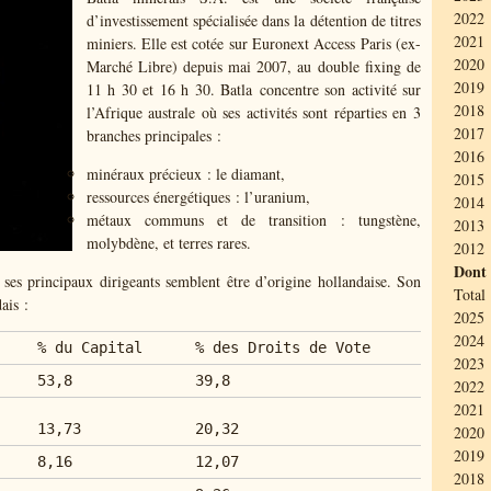
2022 
d’investissement spécialisée dans la détention de titres
2021 
miniers. Elle est cotée sur Euronext Access Paris (ex-
2020 
Marché Libre) depuis mai 2007, au double fixing de
2019 
11 h 30 et 16 h 30. Batla
concentre son activité sur
2018
l’Afrique australe où s
es activités sont réparties en 3
2017 
branches principales :
2016 
minéraux précieux : le diamant,
2015
ressources énergétiques : l’uranium,
2014 
métaux communs et de transition : tungstène,
2013 
molybdène, et terres rares.
2012 
Dont
ses principaux dirigeants semblent être d’origine hollandaise. Son
Total 
ais :
2025 
2024 
% du Capital
% des Droits de Vote
2023 
53,8
39,8
2022 
2021 
13,73
20,32
2020 
2019
8,16
12,07
2018 