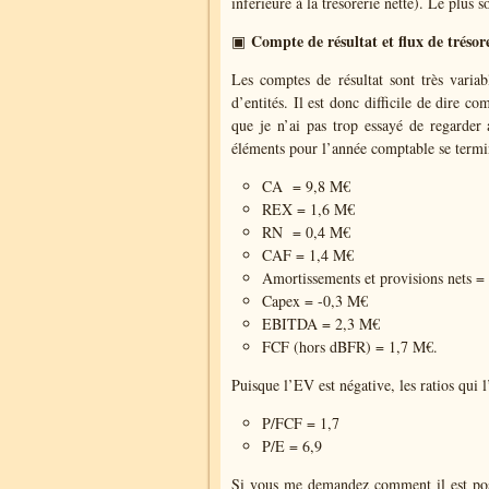
inférieure à la trésorerie nette). Le plus s
Compte de résultat et flux de trésor
▣
Les comptes de résultat sont très varia
d’entités. Il est donc difficile de dire c
que je n’ai pas trop essayé de regarder a
éléments pour l’année comptable se termi
CA
= 9,8 M€
REX = 1,6 M€
RN
= 0,4 M€
CAF = 1,4 M€
Amortissements et provisions nets =
Capex = -0,3 M€
EBITDA = 2,3 M€
FCF (hors dBFR) = 1,7 M€.
Puisque l’EV est négative, les ratios qui l
P/FCF = 1,7
P/E = 6,9
Si vous me demandez comment il est pos