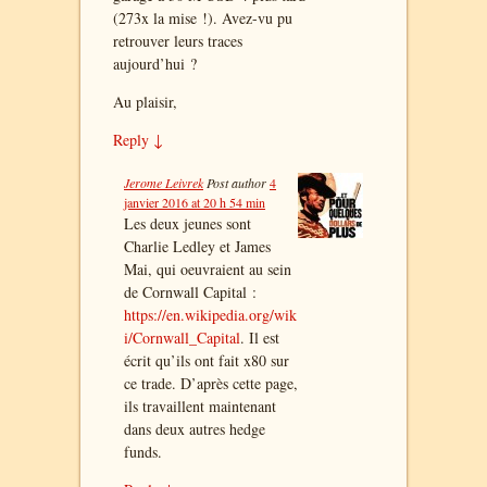
(273x la mise !). Avez-vu pu
retrouver leurs traces
aujourd’hui ?
Au plaisir,
Reply
↓
Jerome Leivrek
Post author
4
janvier 2016 at 20 h 54 min
Les deux jeunes sont
Charlie Ledley et James
Mai, qui oeuvraient au sein
de Cornwall Capital :
https://en.wikipedia.org/wik
i/Cornwall_Capital
. Il est
écrit qu’ils ont fait x80 sur
ce trade. D’après cette page,
ils travaillent maintenant
dans deux autres hedge
funds.