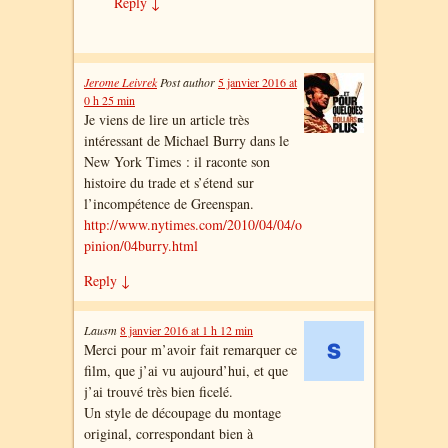
Reply
↓
Jerome Leivrek
Post author
5 janvier 2016 at
0 h 25 min
Je viens de lire un article très
intéressant de Michael Burry dans le
New York Times : il raconte son
histoire du trade et s’étend sur
l’incompétence de Greenspan.
http://www.nytimes.com/2010/04/04/o
pinion/04burry.html
Reply
↓
Lausm
8 janvier 2016 at 1 h 12 min
Merci pour m’avoir fait remarquer ce
film, que j’ai vu aujourd’hui, et que
j’ai trouvé très bien ficelé.
Un style de découpage du montage
original, correspondant bien à