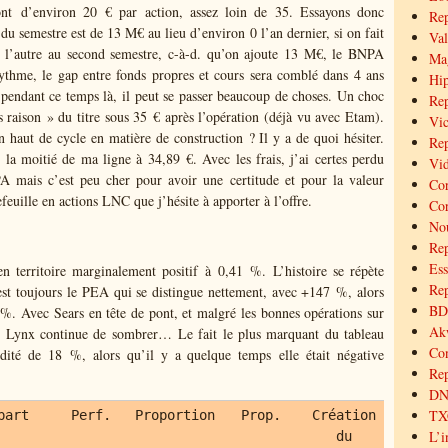
sont d’environ 20 € par action, assez loin de 35. Essayons donc
Re
du semestre est de 13 M€ au lieu d’environ 0 l’an dernier, si on fait
Val
 l’autre au second semestre, c-à-d. qu’on ajoute 13 M€, le BNPA
Mag
ythme, l
e gap entre fonds propres et cours sera comblé dans 4 ans
Hip
 pendant ce temps là, il peut se passer beaucoup de choses. Un choc
Rep
s raison » du titre sous 35 € après l’opération (déjà vu avec Etam).
Vic
n haut de cycle en matière de construction ? Il y a de quoi hésiter.
Rep
 la moitié de ma ligne à 34,89 €. Avec les frais, j’ai certes perdu
Vid
 mais c’est peu cher pour avoir une certitude et pour la valeur
Cor
euille en actions LNC que j’hésite à apporter à l’offre.
Cor
Nou
Re
Ess
en territoire marginalement positif à 0,41 %. L’histoire se répète
Rep
est toujours le PEA qui se distingue nettement, avec +147 %, alors
BD 
. Avec Sears en tête de pont, et malgré les bonnes opérations sur
Akw
ille Lynx continue de sombrer… Le fait le plus marquant du tableau
Co
idité de 18 %, alors qu’il y a quelque temps elle était négative
Rep
DNX
TXC
part
Perf.
Proportion
Prop.
Création
L’i
du