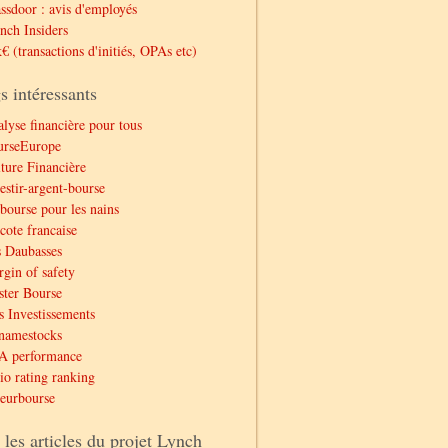
ssdoor : avis d'employés
nch Insiders
€ (transactions d'initiés, OPAs etc)
s intéressants
lyse financière pour tous
urseEurope
ture Financière
estir-argent-bourse
bourse pour les nains
cote francaise
 Daubasses
gin of safety
ter Bourse
 Investissements
namestocks
A performance
io rating ranking
eurbourse
 les articles du projet Lynch