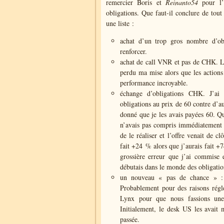
remercier Boris et
Reinanto54
pour l’
obligations. Que faut-il conclure de tout
une liste :
achat d’un trop gros nombre d’obl
renforcer.
achat de call VNR et pas de CHK. Là 
perdu ma mise alors que les actions
performance incroyable.
échange d’obligations CHK. J’ai
obligations au prix de 60 contre d’au
donné que je les avais payées 60. Qu
n’avais pas compris immédiatement 
de le réaliser et l’offre venait de 
fait +24 % alors que j’aurais fait +
grossière erreur que j’ai commise
débutais dans le monde des obligati
un nouveau « pas de chance » : j
Probablement pour des raisons régle
Lynx pour que nous fassions une
Initialement, le desk US les avait m
passée.