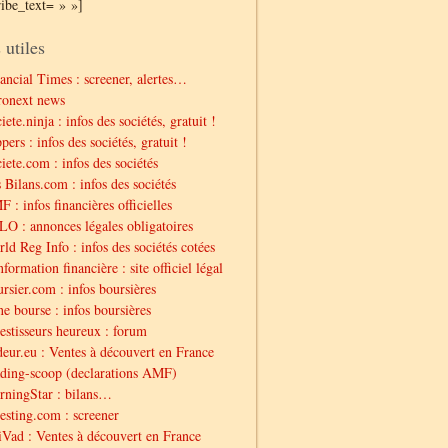
ribe_text= » »]
 utiles
ancial Times : screener, alertes…
ronext news
iete.ninja : infos des sociétés, gratuit !
pers : infos des sociétés, gratuit !
iete.com : infos des sociétés
 Bilans.com : infos des sociétés
 : infos financières officielles
O : annonces légales obligatoires
ld Reg Info : infos des sociétés cotées
nformation financière : site officiel légal
rsier.com : infos boursières
e bourse : infos boursières
estisseurs heureux : forum
eur.eu : Ventes à découvert en France
ding-scoop (declarations AMF)
ningStar : bilans…
esting.com : screener
Vad : Ventes à découvert en France