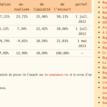
Rep
éation
an-
de
de
portef.
Cof
nualisée
liquidité
l’encourt
Bat
7,21%
23,72%
15,46%
50,13%
1 juil.
Rep
2012
IDS
Pri
5,12%
7,34%
22,42%
28,06%
1 juil.
4, 
2012
Re
9,74%
-9,81%
18,56%
21,81%
1 mai
Gev
2013
Rep
Le 
7,55%
12,90%
18,09%
100,00%
–
Rep
La 
Bio
Rep
article de presse (le Canard) sur
les assurances-vie
et la revue d’un
Med
U10
Sof
tous.
coc
Rep
Sea