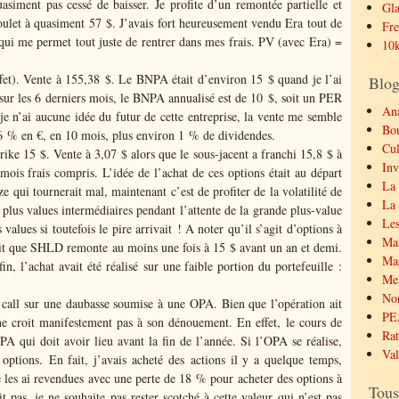
asiment pas cessé de baisser. Je profite d’un remontée partielle et
Gla
oulet à quasiment 57 $. J’avais fort heureusement vendu Era tout de
Fre
e qui me permet tout juste de rentrer dans mes frais. PV (avec Era) =
10k
et). Vente à 155,38 $. Le BNPA était d’environ 15 $ quand je l’ai
Blog
sur les 6 derniers mois, le BNPA annualisé est de 10 $, soit un PER
Ana
je n’ai aucune idée du futur de cette entreprise, la vente me semble
Bo
 % en €, en 10 mois, plus environ 1 % de dividendes.
Cul
rike 15 $. Vente à 3,07 $ alors que le sous-jacent a franchi 15,8 $ à
Inv
is frais compris. L’idée de l’achat de ces options était au départ
La 
e qui tournerait mal, maintenant c’est de profiter de la volatilité de
La 
lus values intermédiaires pendant l’attente de la grande plus-value
Les
values si toutefois le pire arrivait ! A noter qu’il s’agit d’options à
Mar
fait que SHLD remonte au moins une fois à 15 $ avant un an et demi.
Mas
n, l’achat avait été réalisé sur une faible portion du portefeuille :
Mes
No
 call sur une daubasse soumise à une OPA. Bien que l’opération ait
PE
e croit manifestement pas à son dénouement. En effet, le cours de
Rat
A qui doit avoir lieu avant la fin de l’année. Si l’OPA se réalise,
Val
options. En fait, j’avais acheté des actions il y a quelque temps,
 je les ai revendues avec une perte de 18 % pour acheter des options à
Tous
ait pas, je ne souhaite pas rester scotché à cette valeur qui n’est pas