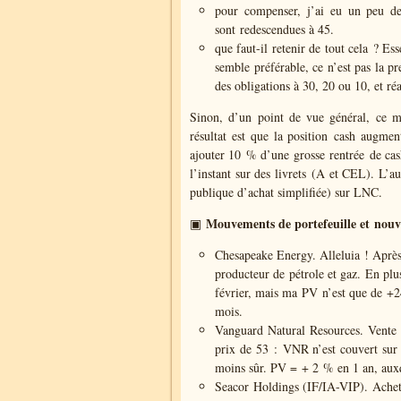
pour compenser, j’ai eu un peu d
sont redescendues à 45.
que faut-il retenir de tout cela ? Es
semble préférable, ce n’est pas la pr
des obligations à 30, 20 ou 10, et réa
Sinon, d’un point de vue général, ce m
résultat est que la position cash augmen
ajouter 10 % d’une grosse rentrée de cas
l’instant sur des livrets (A et CEL). L’a
publique d’achat simplifiée) sur LNC.
Mouvements de portefeuille et nouvel
▣
Chesapeake Energy. Alleluia ! Après 
producteur de pétrole et gaz. En plu
février, mais ma PV n’est que de +2
mois.
Vanguard Natural Resources. Vente 
prix de 53 : VNR n’est couvert sur 
moins sûr. PV = + 2 % en 1 an, auxq
Seacor Holdings (IF/IA-VIP). Acheté