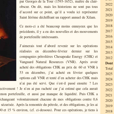
par Georges de la Tour (1593-1652), maître du clair-
2022 
obscur. On dit, mais les historiens ne sont pas tous
2021 
d’accord sur ce point, qu’il a voulu ici représenter
2020 
Saint Jérôme déchiffrant un rapport annuel de Xilam.
2019 
2018
Ce mois-ci a été beaucoup moins ennuyeux que les
2017 
précédents, il y a eu des nouvelles et des mouvements
2016 
de portefeuille intéressants.
2015
J’aimerais tout d’abord revenir sur les opérations
2014 
réalisées en décembre-février dernier sur les
2013 
compagnies pétrolières Chesapeake Energy (CHK) et
2012 
Vanguard Natural Resources (VNR). Après avoir
Dont
acheté des obligations CHK au prix de 60 et VNR à
Total 
53 en décembre, j’ai acheté en février quelques
2025 
options call VNR et tenté d’en acheter des CHK mais
2024 
n’ai pas été servi. Que s’est-il passé ensuite ? Les
2023 
ectivement ! Je n’en ai pas racheté car j’ai estimé que cela aurait
2022 
 mon portefeuille, et aussi par manque de liquidité. Puis CHK a
2021 
en échangeant volontairement chacune de mes obligations contre 0,6
2020 
sécurisée. Après la remontée du pétrole, et des obligations, je les ai
2019
 et 15 % environ, (cf. ci-dessous). Pour ces opérations, je tiens à
2018 