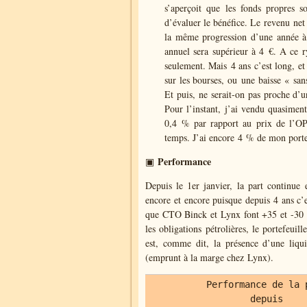
s’aperçoit que les fonds propres 
d’évaluer le bénéfice. Le
revenu net 
la même progression d’une année à
annuel sera supérieur à 4 €. A ce r
seulement. Mais 4 ans c’est long, et
sur les bourses, ou une baisse « san
Et puis, ne serait-on pas proche d’u
Pour l’instant, j’ai vendu quasiment
0,4 % par rapport au prix de l’OPA
temps. J’ai encore 4 % de mon portef
Performance
▣
Depuis le 1er janvier, la part continue 
encore et encore puisque depuis 4 ans c’
que CTO Binck et Lynx font +35 et -30 %
les obligations pétrolières, le portefeu
est, comme dit, la présence d’une liqu
(emprunt à la marge chez Lynx).
Performance de la 
depuis