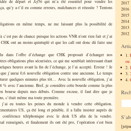
idée de départ et
Jef56
qui m’a été essentiel pour vendre les
2017 
 ça, qu’y a-t’il eu comme erreurs, malchances et réussite ? Tentons
2016 
2015 
2014 
igations en même temps, ne me laissant plus la possibilité de
2013 
2012 
c’est pas de chance puisque les actions VNR n’ont rien fait et j’ai
 CHK ont au moins quintuplé et que les call ont donc dû faire une
Arti
 lu dans l’offre d’échange que CHK proposait d’échanger nos
1.
tres obligations plus sécurisées, ce qui me semblait intéressant étant
ou 
elques heures avant la fin de l’échange, je l’ai accepté. Erreur ! Je
2.
que j’aurai 0,6 nouvelle obligation contre une ancienne. Le temps
3.
clôturer quelques minutes plus tôt… Avec la nouvelle obligation, j’ai
4.
74 % avec l’ancienne. Bref, je considère cette bourde comme la plus
 en bourse depuis mes débuts. Comme excuse, il faut dire que je
Rech
ons, c’était même ma toute première.
’ai eu toutes les peines du monde à vendre cette obligation.
mentaires US, ça été long et pénible, il a fallu insister auprès de
 conférence téléphonique avec le desk US afin de la vendre.
S’ab
al renseignés, et finalement ils ont été pro, l’opération s’est bien
[jetp