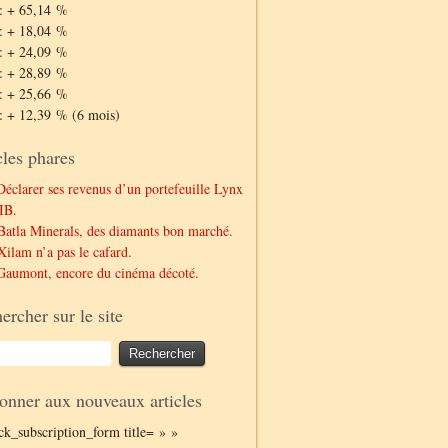
: + 65,14 %
: + 18,04 %
: + 24,09 %
: + 28,89 %
: + 25,66 %
: + 12,39 % (6 mois)
cles phares
Déclarer ses revenus d’un portefeuille Lynx
IB.
Batla Minerals, des diamants bon marché.
Xilam n’a pas le cafard.
Gaumont, encore du cinéma décoté.
ercher sur le site
onner aux nouveaux articles
ack_subscription_form title= » »