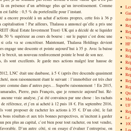
là en présence d’un arbitrage plus qu’un investissement. Comme
Lex
n est faible : 0,5 % du portefeuille pour l’instant.
Gau
té a encore procédé à un achat d’actions propres, cette fois à 36 p
dro
 capitalisation ! Par ailleurs, Thalassa a annoncé qu’elle a pris une
Rep
EIT (Real Estate Investment Trust) UK qui a décidé de se liquider
Rep
 de 50 % supérieur au cours de bourse : sur le papier c’est donc une
Viv
 si cela va se concrétiser. Maintenant, Thalassa Holdings devient
HF
rs engage une descente et pointe aujourd’hui à 35 p. Avec la baisse
Rep
ur le brexit, un nouveau renforcement pointe le bout de son nez.
Rep
és, ils sont excellents. Je garde mes actions malgré leur hausse de
Rep
Rep
 2012, LNC était une daubasse, à 5 € (après être descendu quasiment
Rep
acheté, mon raisonnement étant le suivant : l’immobilier est très cher
Rep
 figure comme dans d’autres pays… Superbe raisonnement ! En 2015,
Rep
 camarades, Pierre, puis François, que je remercie aujourd’hui. Ré-
Qua
 aucune vraie analyse, j’ai été convaincu par une chose : les rachats
Mal
s de référence, et j’en ai acheté à 12 puis 18 €. Fin septembre 2016,
UFF
ls vont proposer de racheter les actions à 35 €. D’un côté, le fait
Re
ux bons résultats et aux très bonnes perspectives, m’incitent à garder
Le
 un peu plus au capital, c’est bien pour tout racheter, ou tout vendre,
100
favorable. D’un autre côté, si on essaye d’évaluer l’entreprise, on
Loo