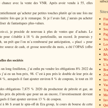
subsc
e chance avec la vente des VNR. Après avoir vendu à 55, elles
Sites
sentiellement qu’acheter par petites touches plutôt qu’en une fois me
emière fois que je le remarque. Si je l’avais fait, j’aurais pu acheter
Fin
liser de fantastiques plus-values.
Eu
Soc
ois-ci, je procède de nouveau à plus de ventes que d’achats. Le
Pap
te pour s’établir à 18 % du portefeuille, un record. Je pourrais y
Soc
h, un prêt que l’on m’a remboursé par anticipation, « placé » pour
Les
utre source de cash, et grosse nouvelle du mois, a été l’OPAS (offre
AMF
BAL
Wor
les des sociétés
L'i
un long feuilleton, j’ai enfin pu vendre les obligations 8% 2022 du
Bou
s j’ai eu un bon prix, 98. C’est à peu près le double de leur prix de
Zon
4 %, auxquels il faut ajouter environ 8 % de coupons, le tout en 10
Inv
Vad
des obligations 7,875 % 2020 du producteur de pétrole et gaz, au
Tra
les prix du pétrole que pour un an encore, l’investissement devient
Mor
uels il faut ajouter environ 13 % de coupon.
Inv
 à 86 $ avant le spin-off de Era group, le cours de bourse de cette
Qui