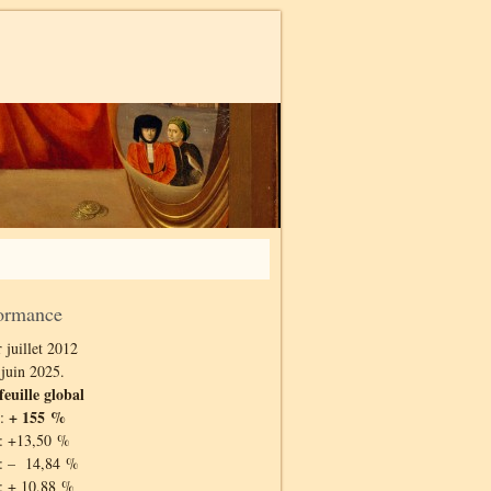
ormance
 juillet 2012
 juin 2025.
feuille global
+ 155 %
 :
: +13,50 %
: – 14,84 %
: + 10,88 %