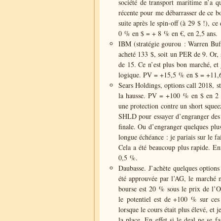
société de transport maritime n’a qu
récente pour me débarrasser de ce b
suite après le spin-off (à 29 $ !), c
0 % en $ = + 8 % en €, en 2,5 ans.
IBM (stratégie gourou : Warren Buff
acheté 133 $, soit un PER de 9. Or, 
de 15. Ce n’est plus bon marché, et 
logique. PV = +15,5 % en $ = +11,6
Sears Holdings, options call 2018, st
la hausse. PV = +100 % en $ en 2 mo
une protection contre un short squeez
SHLD pour essayer d’engranger des p
finale. Ou d’engranger quelques plus 
longue échéance : je pariais sur le 
Cela a été beaucoup plus rapide. Enfi
0,5 %.
Daubasse. J’achète quelques options
été approuvée par l’AG, le marché n
bourse est 20 % sous le prix de l’OP
le potentiel est de +100 % sur ces 
lorsque le cours était plus élevé, et
la place. En effet si le deal ne se f