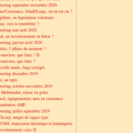
porting septembre-novembre 2020
ue/Croissance, Small/Large, où en est-on ?
illem, en liquidation volontaire
ay, vers la rentabilité ?
orting mai-août 2020
at, un investissement en béton ?
orting janvier-avril 2020
elio, l’affaire du moment ?
onavirus, que faire ? II
onavirus, que faire ?
velle année, bugs corrigés
porting décembre 2019
o, au tapis
orting octobre-novembre 2019
Multimedia, retour en grâce
el, équipementier auto en croissance
nsultation AMF
orting juillet-septembre 2019
corp, mégot de cigare type
OM, impression thermique et boulangerie
nvestissement
value
II