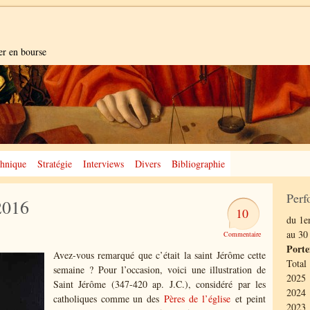
er en bourse
hnique
Stratégie
Interviews
Divers
Bibliographie
Perf
2016
10
du 1er
au 30
Porte
Avez-vous remarqué que c’était la saint Jérôme cette
Total
semaine ? Pour l’occasion, voici une illustration de
2025 
Saint Jérôme (347-420 ap. J.C.), considéré par les
2024 
catholiques comme un des
Pères de l’église
et peint
2023 