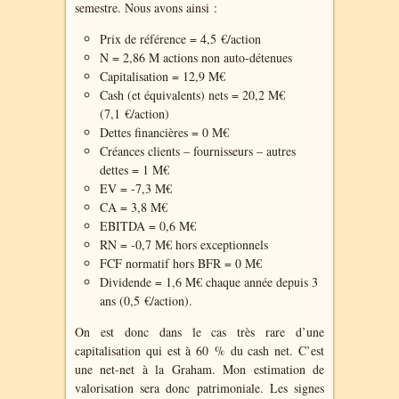
semestre. Nous avons ainsi :
Prix de référence = 4,5 €/action
N = 2,86 M actions non auto-détenues
Capitalisation = 12,9 M€
Cash (et équivalents) nets = 20,2 M€
(7,1 €/action)
Dettes financières = 0 M€
Créances clients – fournisseurs – autres
dettes = 1 M€
EV = -7,3 M€
CA = 3,8 M€
EBITDA = 0,6 M€
RN = -0,7 M€ hors exceptionnels
FCF normatif hors BFR = 0 M€
Dividende = 1,6 M€ chaque année depuis 3
ans (0,5 €/action).
On est donc dans le cas très rare d’une
capitalisation qui est à 60 % du cash net. C’est
une net-net à la Graham. Mon estimation de
valorisation sera donc patrimoniale. Les signes