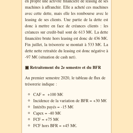
en propre une activité financière de leasing de ses
machines à affranchir. Elle a acheté ces machines
avec cette dette, mais elle les rembourse avec le
leasing de ses clients. Une partie de la dette est
donc à mettre en face de créances clients : les
créances sur credit-bail sont de 613 M€. La dette
financière brute hors leasing est donc de 436 M€.
Fin juillet, la trésorerie se montait à 533 M€. La
dette nette retraitée du leasing est donc négative à
-97 M€ (situation de cash net).
▣ Retraitement du 2e semestre et du BFR
Au premier semestre 2020, le tableau de flux de
trésorerie indique :
CAF =
+100 M€
Incidence de la variation de BFR = +30 M€
Intérêts payés = -15 M€
Capex = -40 M€
FCF = +75 M€
FCF hors BFR = +45 M€.