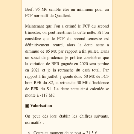
Bref, 95 M€ semble être un minimum pour un
FCF normatif de Quadient.
Maintenant que l’on a estimé le FCF du second
trimestre, on peut réestimer la dette nette. Si l’on
considère que le FCF du second semestre est
définitivement rentré, alors la dette nette a
diminué de 85 M€ par rapport à fin juillet. Dans
un souci de prudence, je préfère considérer que
la variation de BFR gagnée en 2020 sera perdue
en 2021 et je la retranche du cash total. Par
rapport à fin juillet, j’ajoute donc 50 M€ de FCF
hors BFR du S2, et retranche 30 M€ d’incidence
de BFR du S1. La dette nette ainsi calculée se
monte à -117 M€.
Valorisation
▣
On peut dès lors établir les chiffres suivants,
normatifs :
Cours au moment de ce post = 21,5 €