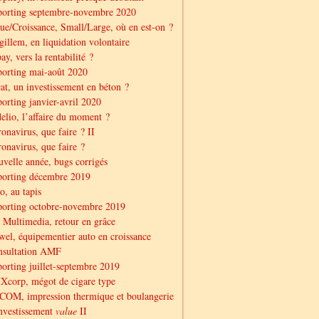
porting septembre-novembre 2020
ue/Croissance, Small/Large, où en est-on ?
illem, en liquidation volontaire
ay, vers la rentabilité ?
orting mai-août 2020
at, un investissement en béton ?
orting janvier-avril 2020
elio, l’affaire du moment ?
onavirus, que faire ? II
onavirus, que faire ?
velle année, bugs corrigés
porting décembre 2019
o, au tapis
orting octobre-novembre 2019
Multimedia, retour en grâce
el, équipementier auto en croissance
nsultation AMF
orting juillet-septembre 2019
corp, mégot de cigare type
OM, impression thermique et boulangerie
nvestissement
value
II