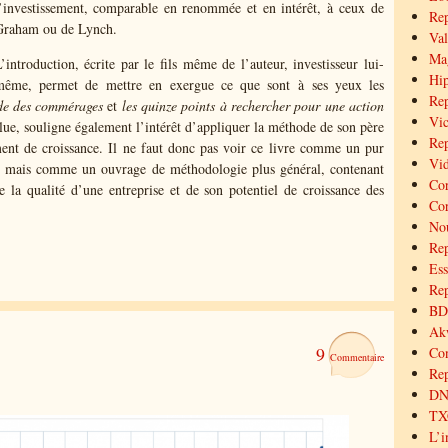
’investissement, comparable en renommée et en intérêt, à ceux de
Re
Graham ou de Lynch.
Val
Mag
’introduction, écrite par le fils même de l’auteur, investisseur lui-
Hip
même, permet de mettre en exergue ce que sont à ses yeux les
Rep
de des commérages
et
les quinze points à rechercher pour une action
Vic
alue, souligne également l’intérêt d’appliquer la méthode de son père
Rep
ment de croissance. Il ne faut donc pas voir ce livre comme un pur
Vid
ce mais comme un ouvrage de méthodologie plus général, contenant
Cor
e la qualité d’une entreprise et de son potentiel de croissance des
Cor
Nou
Re
Ess
Rep
BD 
Akw
9
Co
Rep
DNX
TXC
L’i