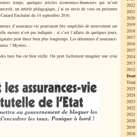
niers temps, quelques articles économico-financiers qui m’ont
2022 
urcroît, un intérêt pédagogique, j’ai eu envie de vous en présenter
2021 
du Canard Enchaîné du 14 septembre 2016.
2020 
2019 
tenteurs d’assurance-vie pourraient être empêchés de mouvement sur
2018
le mesure n’est pas indiquée : si c’est l’affaire de quelques jours,
2017 
igataire peut durer bien plus longtemps. Les détenteurs d’assurance-
2016 
 années ? Mystère…
2015
e des taux bas est bien réelle. On peut facilement imaginer une crise
2014 
.
2013 
2012 
Dont
Total 
2025 
2024 
2023 
2022 
2021 
2020 
2019
2018 