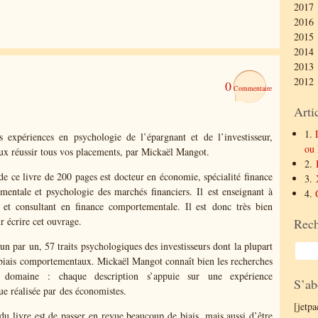
2017 
2016 
2015 
2014 
2013 
2012 
0
Arti
1.
s expériences en psychologie de l’épargnant et de l’investisseur,
ou 
x réussir tous vos placements, par Mickaël Mangot.
2.
de ce livre de 200 pages est docteur en économie, spécialité finance
3.
entale et psychologie des marchés financiers. Il est enseignant à
4.
et consultant en finance comportementale. Il est donc très bien
r écrire cet ouvrage.
Rech
, un par un, 57 traits psychologiques des investisseurs dont la plupart
biais comportementaux. Mickaël Mangot connaît bien les recherches
 domaine : chaque description s’appuie sur une expérience
S’ab
que réalisée par des économistes.
[jetp
 du livre est de passer en revue beaucoup de biais, mais aussi d’être