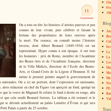
Gla
Fre
11
10k
Blog
On a tous en tête les histoires d’artistes pauvres et peu
connus de leur vivant, puis célébrés et faisant la
Ana
fortune des propriétaires de leurs oeuvres après
Bo
la mort. Par essence, on connaît moins l’histoire
Cul
inverse, dont Albert Besnard (1849-1934) est un
Inv
représentant. Hyper connu à son époque, il eut tous
La 
les honneurs : prix de Rome, membre de l’Académie
La 
des Beaux-Arts et de l’Académie française, directeur
Les
de la Villa Médicis, directeur de l’Ecole des Beaux-
Mar
Arts, et Grand-Croix de la Légion d’Honneur. Il fut
Mas
même le premier peintre auquel le gouvernement de
Mes
 nationales. On a ici un portrait, dont l’expression est saisissante,
No
 alors rédacteur en chef du Figaro (on aperçoit au fond, quelqu’un
PE
 que la veuve de Magnard fit refaire le fond à droite en rouge, afin
Rat
et que cela rendit Besnard furieux. La tableau a été restauré et le
Val
qui se déroule actuellement au palais Lumière d’Évian et qui sera
Petit Palais à partir du 25 octobre.
Tous