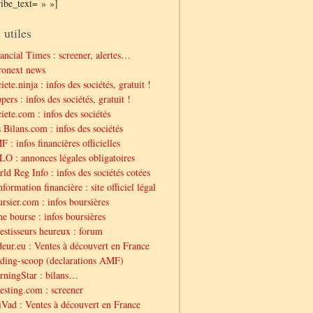
ribe_text= » »]
 utiles
ancial Times : screener, alertes…
ronext news
iete.ninja : infos des sociétés, gratuit !
pers : infos des sociétés, gratuit !
iete.com : infos des sociétés
 Bilans.com : infos des sociétés
 : infos financières officielles
O : annonces légales obligatoires
ld Reg Info : infos des sociétés cotées
nformation financière : site officiel légal
rsier.com : infos boursières
e bourse : infos boursières
estisseurs heureux : forum
eur.eu : Ventes à découvert en France
ding-scoop (declarations AMF)
ningStar : bilans…
esting.com : screener
Vad : Ventes à découvert en France