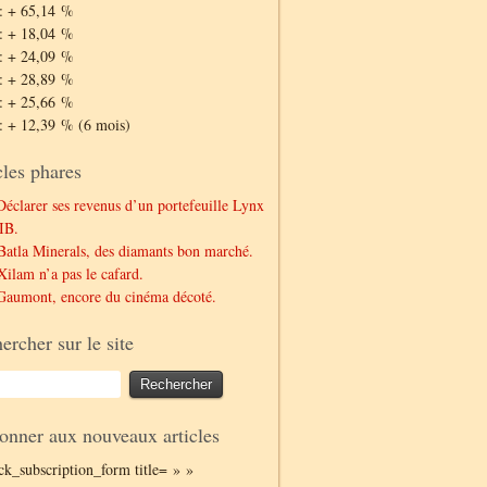
: + 65,14 %
: + 18,04 %
: + 24,09 %
: + 28,89 %
: + 25,66 %
: + 12,39 % (6 mois)
cles phares
Déclarer ses revenus d’un portefeuille Lynx
IB.
Batla Minerals, des diamants bon marché.
Xilam n’a pas le cafard.
Gaumont, encore du cinéma décoté.
ercher sur le site
onner aux nouveaux articles
ack_subscription_form title= » »