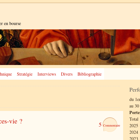
er en bourse
hnique
Stratégie
Interviews
Divers
Bibliographie
Perf
du 1er
au 30
Porte
Total
nces-vie ?
5
2025 
2024 
2023 