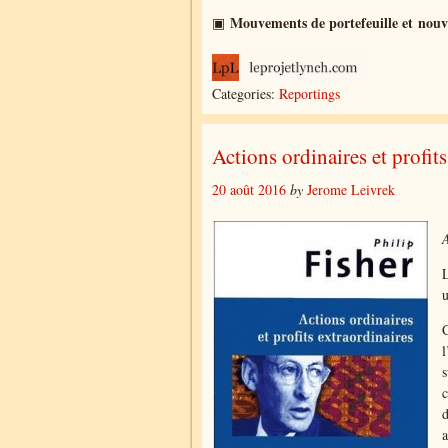
Mouvements de portefeuille et nouvel
▣
Categories:
Reportings
Actions ordinaires et profits
20 août 2016
by
Jerome Leivrek
A
L
u
C
l
s
d