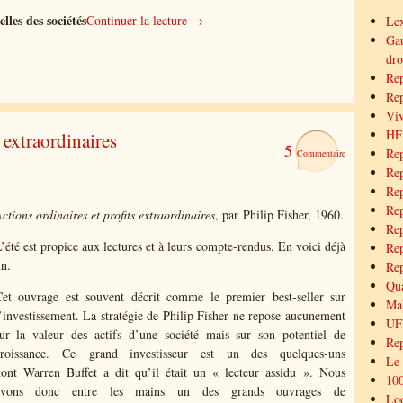
les des sociétés
Continuer la lecture →
Lex
Gau
dro
Rep
Rep
Viv
HF
 extraordinaires
5
Rep
Rep
Rep
Rep
ctions ordinaires et profits extraordinaires
, par Philip Fisher, 1960.
Rep
’été est propice aux lectures et à leurs compte-rendus. En voici déjà
Rep
n.
Rep
Qua
et ouvrage est souvent décrit comme le premier best-seller sur
Mal
’investissement. La stratégie de Philip Fisher ne repose aucunement
UFF
ur la valeur des actifs d’une société mais sur son potentiel de
Re
croissance. Ce grand investisseur est un des quelques-uns
Le
ont Warren Buffet a dit qu’il était un « lecteur assidu ». Nous
100
avons donc entre les mains un des grands ouvrages de
Loo