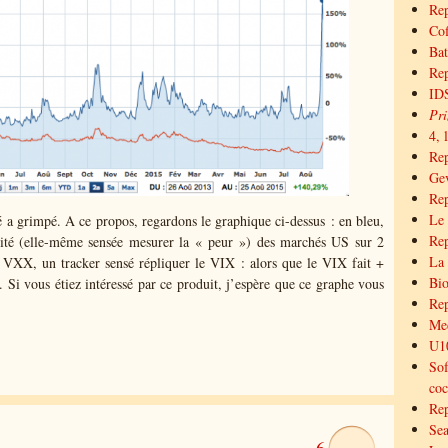
Rep
Cof
Bat
Rep
IDS
Pri
4, 
Re
Gev
Rep
Le 
ité a grimpé. A ce propos, regardons le graphique ci-dessus : en bleu,
Rep
tilité (elle-même sensée mesurer la « peur ») des marchés US sur 2
La 
VXX, un tracker sensé répliquer le VIX : alors que le VIX fait +
Bio
Si vous étiez intéressé par ce produit, j’espère que ce graphe vous
Rep
Med
U10
Sof
coc
Rep
Sea