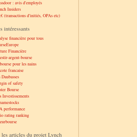
ssdoor : avis d'employés
nch Insiders
€ (transactions d'initiés, OPAs etc)
s intéressants
lyse financière pour tous
urseEurope
ture Financière
estir-argent-bourse
bourse pour les nains
cote francaise
 Daubasses
gin of safety
ter Bourse
 Investissements
namestocks
A performance
io rating ranking
eurbourse
 les articles du projet Lynch