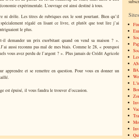
subsc
’économie expérimentale. L’ouvrage est ainsi destiné à tous.
Sites
ère ni drôle. Les titres de rubriques eux le sont pourtant. Bien qu’il
spécialement régalé en lisant ce livre, et plutôt que tout lire j’ai
Fin
ntriguaient le plus.
Eu
Soc
t-il demander un prix exorbitant quand on vend sa maison ? ».
Pap
J’ai aussi reconnu pas mal de mes biais. Comme le 28, « pourquoi
Soc
quels vous avez perdu de l’argent ? ». Plus jamais de Crédit Agricole
Les
AMF
BAL
our apprendre et se remettre en question. Pour vous en donner un
Wor
aillé.
L'i
Bou
ge est épuisé, il vous faudra le trouver d’occasion.
Zon
Inv
Vad
Tra
Mor
Inv
Qui