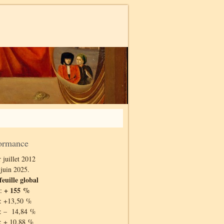
ormance
 juillet 2012
 juin 2025.
feuille global
+ 155 %
 :
: +13,50 %
: – 14,84 %
: + 10,88 %