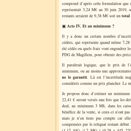
comprend d’après cette formulation que
représentait 3,24 M€ au 30 juin 2019, soi
total 
restants seraient de 9,38 M€ soit un
Acte IV. Et au minimum ?
▣
Il y a donc un certain nombre d’incerti
cédées, qui représente quand même 7,28 € 
été cédés ou quels frais vont engendrer l
PDG de Magillem, pour obtenir des précis
Il paraîtrait logique, que le prix de l
minimum, ou au moins une approximation,
ne le garantit
. Là est l’incertitude m
considérés comme un prix plancher. Le marc
Je propose donc d’estimer un minimum de
22,41 € seront versés une fois que les det
deal, au minimum 3 M$, dans les caisse
bénéfice de la vente, si ceux-ci n’ont pas
mais je n’en tiens pas compte car elle
compensées par le reliquat restant débu
(1,17 $/€) -1,7 M€) / (0,28 x 445 220 