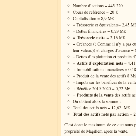
Nombre d’actions = 445 220
Cours de référence = 20 €
Capitalisation = 8,9 M€
+ Trésorerie et équivalents= 2,45 M
– Dettes financières = 0,29 M€
= Trésorerie nette
= 2,16 M€
+ Créances (( Comme il n’y a pas eu
leur valeur.)) et charges d’avance =
– Dettes d’exploitation et produits 
= Actifs d’exploitation nets
= 4,41
+ Immobilisations financières = 0,1
+ Produit de la vente des actifs 8 
– Impôts sur les bénéfices de la ven
+ Bénéfice 2019-2020 = 0,72 M€
= Produits de la vente
des actifs ne
On obtient alors la somme :
Total des actifs nets = 12,62 M€
Total des actifs nets par action = 2
C’est donc le maximum de ce que nous pour
propriété de Magillem après la vente.