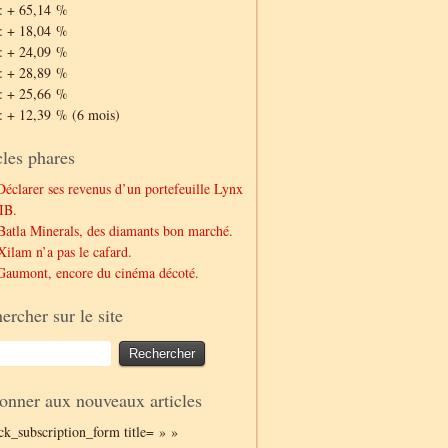
: + 65,14 %
: + 18,04 %
: + 24,09 %
: + 28,89 %
: + 25,66 %
: + 12,39 % (6 mois)
cles phares
Déclarer ses revenus d’un portefeuille Lynx
IB.
Batla Minerals, des diamants bon marché.
Xilam n’a pas le cafard.
Gaumont, encore du cinéma décoté.
ercher sur le site
onner aux nouveaux articles
ack_subscription_form title= » »