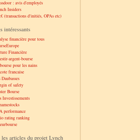
ssdoor : avis d'employés
nch Insiders
€ (transactions d'initiés, OPAs etc)
s intéressants
lyse financière pour tous
urseEurope
ture Financière
estir-argent-bourse
bourse pour les nains
cote francaise
 Daubasses
gin of safety
ter Bourse
 Investissements
namestocks
A performance
io rating ranking
eurbourse
 les articles du projet Lynch