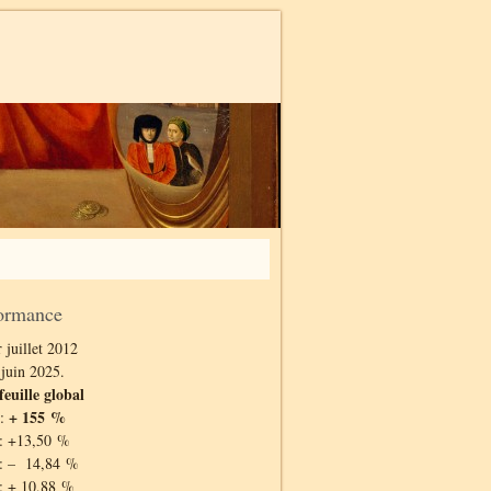
ormance
 juillet 2012
 juin 2025.
feuille global
+ 155 %
 :
: +13,50 %
: – 14,84 %
: + 10,88 %