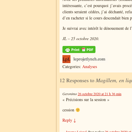
intéressante, c’est pourquoi j’avais pro
clients seraient cédées, j’ai déchanté, ref
d’en racheter si le cours descendait bien 
Je suivrai avec intérêt le dénouement de l’
JL – 25 octobre 2020.
Categories:
Analyses
12 Responses to
Magillem, en liq
Geronimo
26 octobre 2020 at 21 h 36 min
« Précisions sur la session »
cession
Reply
↓
Jerome Leivrek
Post author
26 octobre 2020 at