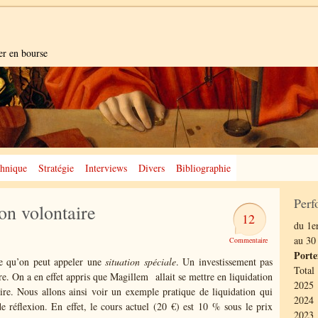
er en bourse
hnique
Stratégie
Interviews
Divers
Bibliographie
Perf
on volontaire
12
du 1er
au 30
Porte
ce qu’on peut appeler une
situation spéciale
. Un investissement pas
Total
re. On a en effet appris que Magillem allait se mettre en liquidation
2025 
ire. Nous allons ainsi voir un exemple pratique de liquidation qui
2024 
 réflexion. En effet, le cours actuel (20 €) est 10 % sous le prix
2023 