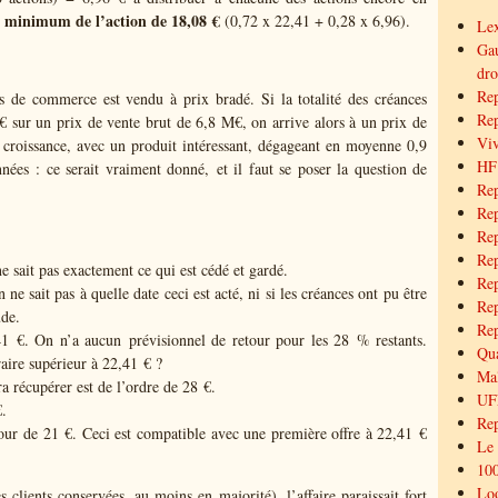
x minimum de l’action de 18,08 €
(0,72 x 22,41 + 0,28 x 6,96).
Lex
Gau
dro
Rep
s de commerce est vendu à prix bradé. Si la totalité des créances
Rep
M€ sur un prix de vente brut de 6,8 M€, on arrive alors à un prix de
Viv
 croissance, avec un produit intéressant, dégageant en moyenne 0,9
HF
nées : ce serait vraiment donné, et il faut se poser la question de
Rep
Rep
Rep
Rep
ne sait pas exactement ce qui est cédé et gardé.
Rep
 ne sait pas à quelle date ceci est acté, ni si les créances ont pu être
Rep
ude.
Rep
41 €. On n’a aucun prévisionnel de retour pour les 28 % restants.
Qua
raire supérieur à 22,41 € ?
Mal
 récupérer est de l’ordre de 28 €.
UFF
.
Re
tour de 21 €. Ceci est compatible avec une première offre à 22,41 €
Le
100
Loo
 clients conservées, au moins en majorité), l’affaire paraissait fort