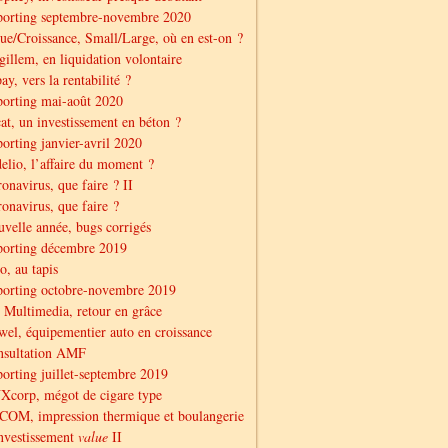
porting septembre-novembre 2020
ue/Croissance, Small/Large, où en est-on ?
illem, en liquidation volontaire
ay, vers la rentabilité ?
orting mai-août 2020
at, un investissement en béton ?
orting janvier-avril 2020
elio, l’affaire du moment ?
onavirus, que faire ? II
onavirus, que faire ?
velle année, bugs corrigés
porting décembre 2019
o, au tapis
orting octobre-novembre 2019
Multimedia, retour en grâce
el, équipementier auto en croissance
nsultation AMF
orting juillet-septembre 2019
corp, mégot de cigare type
OM, impression thermique et boulangerie
nvestissement
value
II