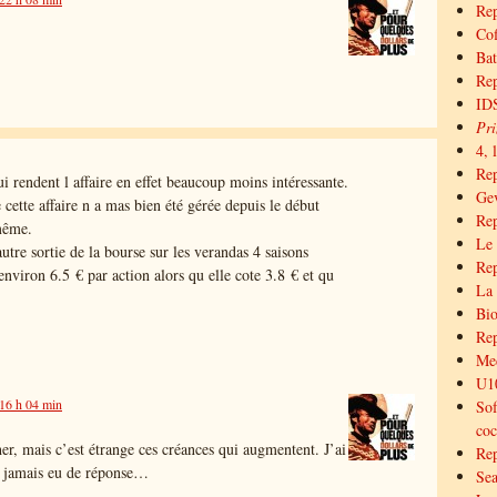
Rep
Cof
Bat
Rep
IDS
Pri
4, 
Re
qui rendent l affaire en effet beaucoup moins intéressante.
Gev
cette affaire n a mas bien été gérée depuis le début
Rep
même.
Le 
autre sortie de la bourse sur les verandas 4 saisons
Rep
environ 6.5 € par action alors qu elle cote 3.8 € et qu
La 
Bio
Rep
Med
U10
 16 h 04 min
Sof
coc
er, mais c’est étrange ces créances qui augmentent. J’ai
Rep
ai jamais eu de réponse…
Sea