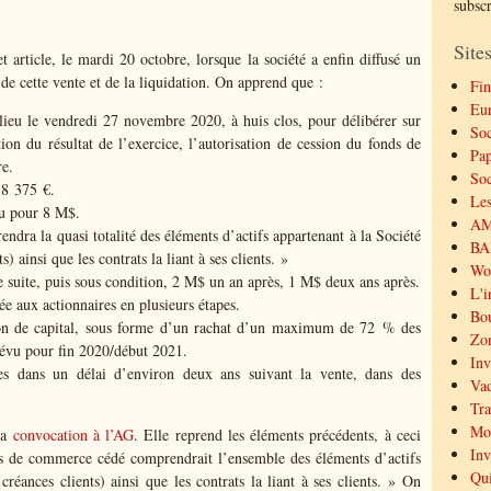
subsc
Sites
et article, le mardi 20 octobre, lorsque la société a enfin diffusé un
de cette vente et de la liquidation. On apprend que :
Fin
Eu
ieu le vendredi 27 novembre 2020, à huis clos, pour délibérer sur
Soc
tion du résultat de l’exercice, l’autorisation de cession du fonds de
Pap
re.
Soc
18 375 €.
Les
u pour 8 M$.
AMF
ra la quasi totalité des éléments d’actifs appartenant à la Société
BAL
s) ainsi que les contrats la liant à ses clients. »
Wor
 suite, puis sous condition, 2 M$ un an après, 1 M$ deux ans après.
L'i
uée aux actionnaires en plusieurs étapes.
Bou
ion de capital, sous forme d’un rachat d’un maximum de 72 % des
Zon
révu pour fin 2020/début 2021.
Inv
ées dans un délai d’environ deux ans suivant la vente, dans des
Vad
Tra
Mor
 la
convocation à l’AG
. Elle reprend les éléments précédents, à ceci
Inv
onds de commerce cédé comprendrait l’ensemble des éléments d’actifs
Qui
créances clients) ainsi que les contrats la liant à ses clients. » On