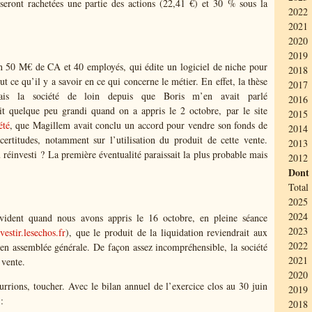
seront rachetées une partie des actions (22,41 €) et 30 % sous la
2022 
2021 
2020 
2019 
on 50 M€ de CA et 40 employés, qui édite un logiciel de niche pour
2018
out ce qu’il y a savoir en ce qui concerne le métier. En effet, la thèse
2017 
uivais la société de loin depuis que Boris m’en avait parlé
2016 
it quelque peu grandi quand on a appris le 2 octobre, par le site
2015
été
, que Magillem avait conclu un accord pour vendre son fonds de
2014 
certitudes, notamment sur l’utilisation du produit de cette vente.
2013 
u réinvesti ? La première éventualité paraissait la plus probable mais
2012 
Dont
Total 
2025 
2024 
évident quand nous avons appris le 16 octobre, en pleine séance
2023 
vestir.lesechos.fr
), que le produit de la liquidation reviendrait aux
2022 
n en assemblée générale. De façon assez incompréhensible, la société
2021 
 vente.
2020 
rions, toucher. Avec le bilan annuel de l’exercice clos au 30 juin
2019
:
2018 