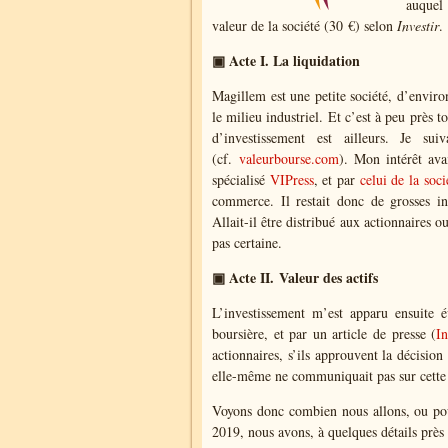
auquel 
valeur de la société (30 €) selon
Investir
.
▣ Acte I. La liquidation
Magillem est une petite société, d’envir
le milieu industriel. Et c’est à peu près t
d’investissement est ailleurs. Je s
(cf.
valeurbourse.com
). Mon intérêt ava
spécialisé
VIPress
, et par
celui de la soci
commerce. Il restait donc de grosses in
Allait-il être distribué aux actionnaires o
pas certaine.
▣ Acte II. Valeur des actifs
L’investissement m’est apparu ensuite 
boursière, et par un article de presse (
In
actionnaires, s’ils approuvent la décisio
elle-même ne communiquait pas sur cette
Voyons donc combien nous allons, ou pour
2019, nous avons, à quelques détails près 