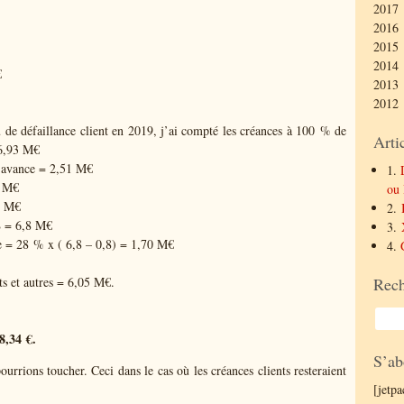
2017 
2016 
2015 
2014 
€
2013 
2012 
 de défaillance client en 2019, j’ai compté les créances à 100 % de
Arti
 6,93 M€
d’avance = 2,51 M€
1.
 M€
ou 
8 M€
2.
M$ = 6,8 M€
3.
te = 28 % x ( 6,8 – 0,8) = 1,70 M€
4.
ts et autres = 6,05 M€.
Rech
8,34 €.
S’ab
rions toucher. Ceci dans le cas où les créances clients resteraient
[jetp