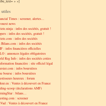
ribe_text= » »]
 utiles
ancial Times : screener, alertes…
ronext news
iete.ninja : infos des sociétés, gratuit !
pers : infos des sociétés, gratuit !
iete.com : infos des sociétés
 Bilans.com : infos des sociétés
 : infos financières officielles
O : annonces légales obligatoires
ld Reg Info : infos des sociétés cotées
nformation financière : site officiel légal
rsier.com : infos boursières
e bourse : infos boursières
estisseurs heureux : forum
eur.eu : Ventes à découvert en France
ding-scoop (declarations AMF)
ningStar : bilans…
esting.com : screener
Vad : Ventes à découvert en France