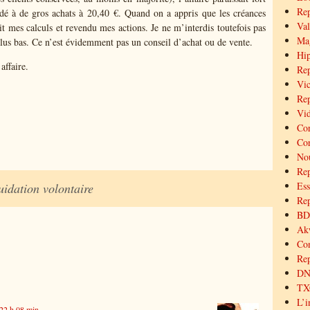
Re
cédé à de gros achats à 20,40 €. Quand on a appris que les créances
Val
ait mes calculs et revendu mes actions. Je ne m’interdis toutefois pas
Mag
plus bas. Ce n’est évidemment pas un conseil d’achat ou de vente.
Hip
affaire.
Rep
Vic
Rep
Vid
Cor
Cor
Nou
Re
Ess
uidation volontaire
Rep
BD 
Akw
Co
Rep
DNX
TXC
L’i
 22 h 08 min