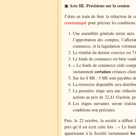
Acte III. Précisions sur la cession
▣
J’étais en train de finir la rédaction de c
communiqué
pour préciser les conditions 
Une assemblée générale mixte aura l
l’approbation des comptes, l’affecta
commerce, et la liquidation volontai
Le résultat du dernier exercice est 7
Le fonds de commerce est bien vend
« Le fonds de commerce cédé comprend
certaines
(notamment
créances client
Sur les 8 M$ : 5 M$ sont payables de
La trésorerie disponible sera distrib
La première étape sera une réduct
actions au prix de 22,41 €/action, p
Les étapes suivantes seront réalis
conditions non précisées.
Puis, le 22 octobre, la société a diffusé
près qu’il est écrit cette fois : « Le f
les
appartenant à la Société (notamment