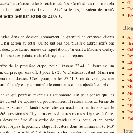
Gla
toutes
les créances clients seraient cédées. Ce n’est pas rien car cela
Fre
t la moitié du prix de vente. Si c’est le cas, la valeur des actifs
10k
d’actifs nets par action de 21,07 €
.
Blog
tudes dans ce dossier, notamment la quantité de créances clients
Ana
par action au total. On ne sait pas non plus si d’autres actifs ont
Bo
es deux prochaines années de liquidation. J’ai écrit à Madame Geday,
Cul
ions sur ces points, mais n’ai reçu aucune réponse.
Inv
La 
’offre de la première étape, pour l’instant 22,41 €, fournisse un
La 
rien
 du prix qui sera offert pour les 28 % d’actions restant. Mais
Les
ajeure du dossier. C’est pourquoi les 22,41 € ne doivent pas être
Mar
hé ne s’y est pas trompé : le cours ne s’est pas ajusté à ce prix.
Mas
Mes
 ce qui pourrait revenir à l’actionnaire. On peut penser que les
No
tes auront été apurées ou provisionnées. Il restera alors au terme du
PE
s. Auxquels, il faudra soustraire au maximum les impôts sur le
Rat
 été provisionnés. Il y aura certes d’autres menues dépenses à faire,
Val
s devraient être d’un ordre de grandeur plus petit, et en partie
t 2021. Après la première étape, il restera donc au minimum (3 M$/
Tous
actions) = 6,96 € à distribuer à chacune des actions encore en