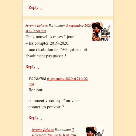
Reply
↓
Jerome Leivrek
Post author
3 septembre 2020
at 17 h 50 min
Deux nouvelles mises à jour :
– les comptes 2019-2020,
– une résolution de l’AG qui ne doit
absolument pas passer !
Reply
↓
TOURNIER
6 septembre 2020 at 21 h 22
min
Bonjour,
comment voter svp ? ou vous
donner un pouvoir ?
Reply
↓
Jerome Leivrek
Post author
7
septembre 2020 at 10 h 01 min