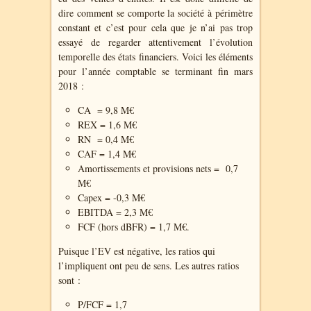
dire comment se comporte la société à périmètre
constant et c’est pour cela que je n’ai pas trop
essayé de regarder attentivement l’évolution
temporelle des états financiers. Voici les éléments
pour l’année comptable se terminant fin mars
2018 :
CA
= 9,8 M€
REX = 1,6 M€
RN
= 0,4 M€
CAF = 1,4 M€
Amortissements et provisions nets =
0,7
M€
Capex = -0,3 M€
EBITDA = 2,3 M€
FCF (hors dBFR) = 1,7 M€.
Puisque l’EV est négative, les ratios qui
l’impliquent ont peu de sens. Les autres ratios
sont :
P/FCF = 1,7