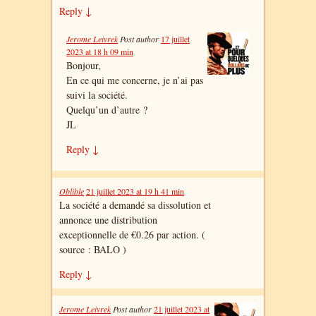
Reply
↓
Jerome Leivrek
Post author
17 juillet
2023 at 18 h 09 min
Bonjour,
En ce qui me concerne, je n’ai pas
suivi la société.
Quelqu’un d’autre ?
JL
Reply
↓
Oblible
21 juillet 2023 at 19 h 41 min
La société a demandé sa dissolution et
annonce une distribution
exceptionnelle de €0.26 par action. (
source : BALO )
Reply
↓
Jerome Leivrek
Post author
21 juillet 2023 at