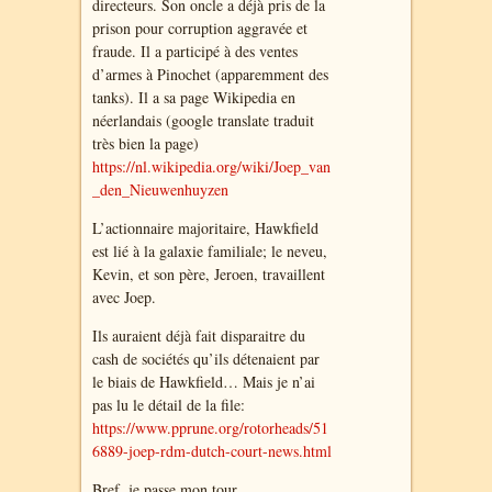
directeurs. Son oncle a déjà pris de la
prison pour corruption aggravée et
fraude. Il a participé à des ventes
d’armes à Pinochet (apparemment des
tanks). Il a sa page Wikipedia en
néerlandais (google translate traduit
très bien la page)
https://nl.wikipedia.org/wiki/Joep_van
_den_Nieuwenhuyzen
L’actionnaire majoritaire, Hawkfield
est lié à la galaxie familiale; le neveu,
Kevin, et son père, Jeroen, travaillent
avec Joep.
Ils auraient déjà fait disparaitre du
cash de sociétés qu’ils détenaient par
le biais de Hawkfield… Mais je n’ai
pas lu le détail de la file:
https://www.pprune.org/rotorheads/51
6889-joep-rdm-dutch-court-news.html
Bref, je passe mon tour…