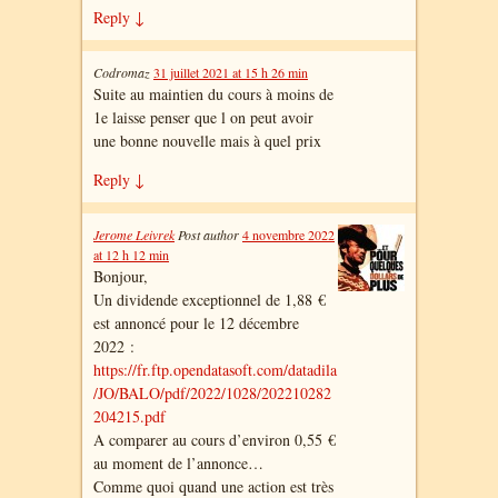
Reply
↓
Codromaz
31 juillet 2021 at 15 h 26 min
Suite au maintien du cours à moins de
1e laisse penser que l on peut avoir
une bonne nouvelle mais à quel prix
Reply
↓
Jerome Leivrek
Post author
4 novembre 2022
at 12 h 12 min
Bonjour,
Un dividende exceptionnel de 1,88 €
est annoncé pour le 12 décembre
2022 :
https://fr.ftp.opendatasoft.com/datadila
/JO/BALO/pdf/2022/1028/202210282
204215.pdf
A comparer au cours d’environ 0,55 €
au moment de l’annonce…
Comme quoi quand une action est très