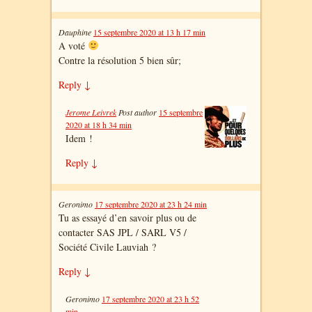
Dauphine
15 septembre 2020 at 13 h 17 min
A voté
Contre la résolution 5 bien sûr;
Reply
↓
Jerome Leivrek
Post author
15 septembre
2020 at 18 h 34 min
Idem !
Reply
↓
Geronimo
17 septembre 2020 at 23 h 24 min
Tu as essayé d’en savoir plus ou de
contacter SAS JPL / SARL V5 /
Société Civile Lauviah ?
Reply
↓
Geronimo
17 septembre 2020 at 23 h 52
min