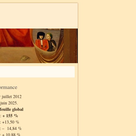
ormance
 juillet 2012
 juin 2025.
feuille global
+ 155 %
 :
: +13,50 %
: – 14,84 %
: + 10,88 %