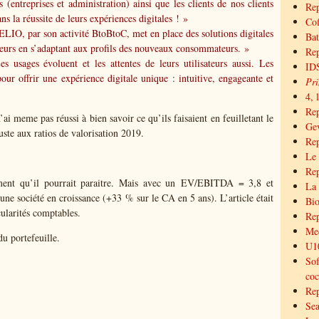
(entreprises et administration) ainsi que les clients de nos clients
Rep
ans la réussite de leurs expériences digitales ! »
Cof
ELIO, par son activité BtoBtoC, met en place des solutions digitales
Bat
teurs en s’adaptant aux profils des nouveaux consommateurs. »
Rep
es usages évoluent et les attentes de leurs utilisateurs aussi. Les
IDS
ur offrir une expérience digitale unique : intuitive, engageante et
Pri
4, 
Re
n’ai meme pas réussi à bien savoir ce qu’ils faisaient en feuilletant le
Gev
uste aux ratios de valorisation 2019.
Rep
Le 
Rep
oment qu’il pourrait paraitre. Mais avec un EV/EBITDA = 3,8 et
La 
une société en croissance (+33 % sur le CA en 5 ans). L’article était
Bio
cularités comptables.
Rep
Med
u portefeuille.
U10
Sof
coc
Rep
Sea