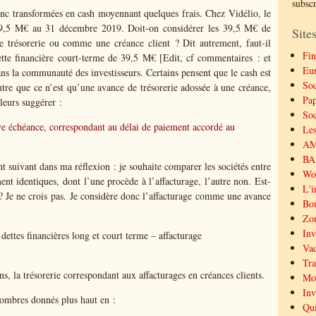
subsc
onc transformées en cash moyennant quelques frais. Chez Vidélio, le
: 39,5 M€ au 31 décembre 2019. Doit-on considérer les 39,5 M€ de
Sites
e trésorerie ou comme une créance client ? Dit autrement, faut-il
Fin
dette financière court-terme de 39,5 M€ [Edit, cf commentaires : et
Eu
ans la communauté des investisseurs. Certains pensent que le cash est
Soc
utre que ce n’est qu’une avance de trésorerie adossée à une créance,
Pap
leurs suggérer :
Soc
rève échéance, correspondant au délai de paiement accordé au
Les
AMF
BAL
t suivant dans ma réflexion : je souhaite comparer les sociétés entre
Wor
ent identiques, dont l’une procède à l’affacturage, l’autre non. Est-
L'i
 ? Je ne crois pas. Je considère donc l’affacturage comme une avance
Bou
Zon
Inv
 dettes financières long et court terme – affacturage
Vad
Tra
s, la trésorerie correspondant aux affacturages en créances clients.
Mor
Inv
 nombres donnés plus haut en :
Qui