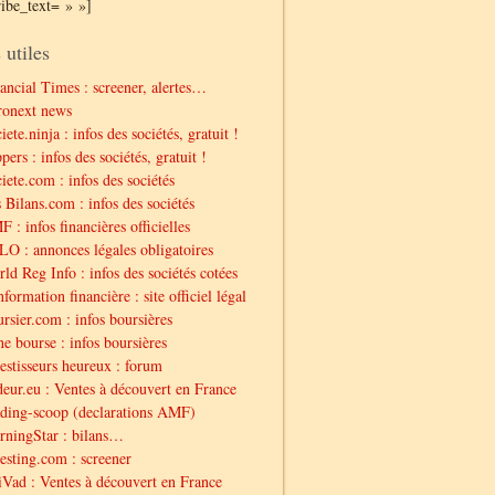
ribe_text= » »]
 utiles
ancial Times : screener, alertes…
ronext news
iete.ninja : infos des sociétés, gratuit !
pers : infos des sociétés, gratuit !
iete.com : infos des sociétés
 Bilans.com : infos des sociétés
 : infos financières officielles
O : annonces légales obligatoires
ld Reg Info : infos des sociétés cotées
nformation financière : site officiel légal
rsier.com : infos boursières
e bourse : infos boursières
estisseurs heureux : forum
eur.eu : Ventes à découvert en France
ding-scoop (declarations AMF)
ningStar : bilans…
esting.com : screener
Vad : Ventes à découvert en France