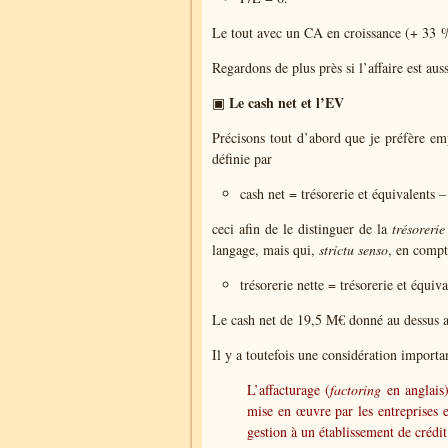
Le tout avec un CA en croissance (+ 33 %
Regardons de plus près si l’affaire est aus
Le cash net et l’EV
▣
Précisons tout d’abord que je préfère e
définie par
cash net = trésorerie et équivalents –
ceci afin de le distinguer de la
trésorerie
langage, mais qui,
strictu senso
, en compta
trésorerie nette = trésorerie et équiv
Le cash net de 19,5 M€ donné au dessus a 
Il y a toutefois une considération importa
L’affacturage (
factoring
en anglais)
mise en œuvre par les entreprises et
gestion à un établissement de crédit 