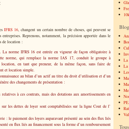
Gla
€
Fre
10k
Blog
ées
IFRS 16
, changent un certain nombre de choses, qui peuvent se
s entreprises. Reprenons, notamment, la précision apportée dans le
Ana
s de location :
Bo
Cul
. La norme IFRS 16 est entrée en vigueur de façon obligatoire à
Inv
tte norme, qui remplace la norme IAS 17, conduit le groupe à
La 
e location, en tant que preneur, de la même façon, sans faire de
La 
nt et location simple.
Les
nnaissance au bilan d’un actif au titre du droit d’utilisation et d’un
Mar
t génère des changements de présentation :
Mas
Mes
s relatives à ces contrats, mais des dotations aux amortissements en
No
PE
s sur les dettes de loyer sont comptabilisées sur la ligne Cout de l’
Rat
Val
erie : le paiement des loyers auparavant présenté au sein des flux liés
résenté en flux liés au financement sous la forme d’un remboursement
Tous