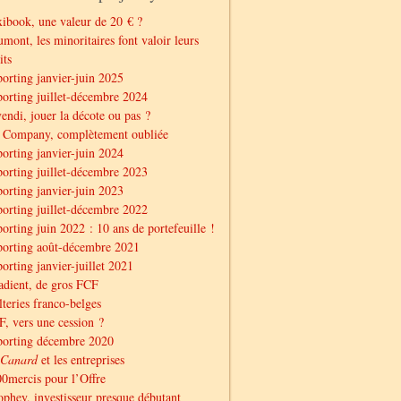
ibook, une valeur de 20 € ?
mont, les minoritaires font valoir leurs
its
orting janvier-juin 2025
orting juillet-décembre 2024
endi, jouer la décote ou pas ?
 Company, complètement oubliée
orting janvier-juin 2024
orting juillet-décembre 2023
orting janvier-juin 2023
orting juillet-décembre 2022
orting juin 2022 : 10 ans de portefeuille !
orting août-décembre 2021
orting janvier-juillet 2021
dient, de gros FCF
teries franco-belges
, vers une cession ?
porting décembre 2020
Canard
et les entreprises
0mercis pour l’Offre
phey, investisseur presque débutant