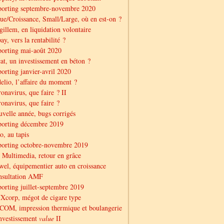
porting septembre-novembre 2020
ue/Croissance, Small/Large, où en est-on ?
illem, en liquidation volontaire
ay, vers la rentabilité ?
orting mai-août 2020
at, un investissement en béton ?
orting janvier-avril 2020
elio, l’affaire du moment ?
onavirus, que faire ? II
onavirus, que faire ?
velle année, bugs corrigés
porting décembre 2019
o, au tapis
orting octobre-novembre 2019
Multimedia, retour en grâce
el, équipementier auto en croissance
nsultation AMF
orting juillet-septembre 2019
corp, mégot de cigare type
OM, impression thermique et boulangerie
nvestissement
value
II