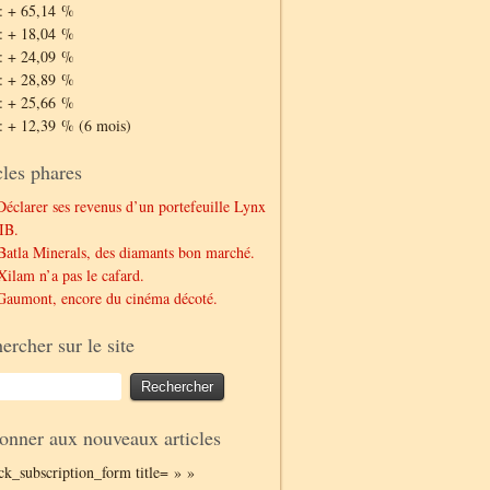
: + 65,14 %
: + 18,04 %
: + 24,09 %
: + 28,89 %
: + 25,66 %
: + 12,39 % (6 mois)
cles phares
Déclarer ses revenus d’un portefeuille Lynx
IB.
Batla Minerals, des diamants bon marché.
Xilam n’a pas le cafard.
Gaumont, encore du cinéma décoté.
ercher sur le site
onner aux nouveaux articles
ack_subscription_form title= » »