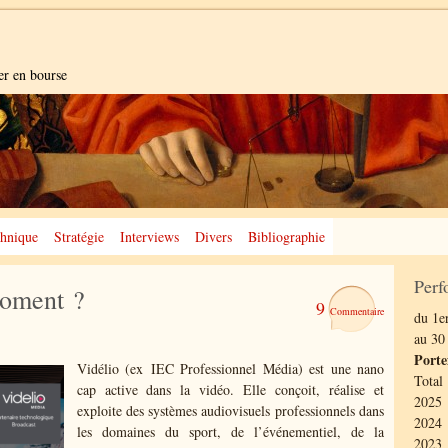
er en bourse
hnique
Stratégie
Interviews
Divers
Bibliographie
Perf
moment ?
9
du 1er
au 30
Porte
Vidélio (ex IEC Professionnel Média) est une nano
Total
cap active dans la vidéo. Elle conçoit, réalise et
2025 
exploite des systèmes audiovisuels professionnels dans
2024 
les domaines du sport, de l’événementiel, de la
2023 