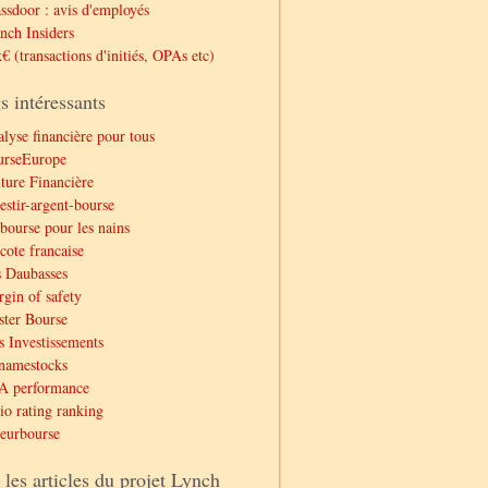
ssdoor : avis d'employés
nch Insiders
€ (transactions d'initiés, OPAs etc)
s intéressants
lyse financière pour tous
urseEurope
ture Financière
estir-argent-bourse
bourse pour les nains
cote francaise
 Daubasses
gin of safety
ter Bourse
 Investissements
namestocks
A performance
io rating ranking
eurbourse
 les articles du projet Lynch