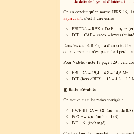
de dette de loyer et d’intérêts financ
On en conclut qu’en norme IFRS 16, il 
auparavant
, c’est-à-dire écrire :
EBITDA = REX + DAP – loyers
(et 
FCF = CAF –
capex – loyers (et inté
Dans les cas où il s’agira d’un crédit-ba
où ce versement n’est pas à fond perdu et s
Pour Vidélio (note 17 page 129), cela do
EBITDA = 19,4 – 4,8 = 14,6 M€
FCF (hors dBFR) = 13 – 4,8 = 8,2 
Ratio réévalués
▣
On trouve ainsi les ratios corrigés :
EV/EBITDA = 3,8 (au lieu de 0,8)
P/FCF = 4,6 (au lieu de 3)
P/E = 6 (inchangé).
C’est toujours bon marché, mais pas aussi 