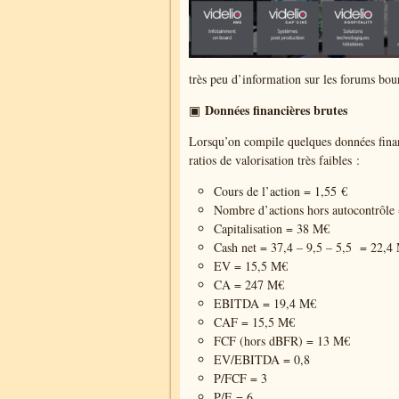
très peu d’information sur les forums bour
Données financières brutes
▣
Lorsqu’on compile quelques données finan
ratios de valorisation très faibles :
Cours de l’action = 1,55 €
Nombre d’actions hors autocontrôle
Capitalisation = 38 M€
Cash net = 37,4 – 9,5 – 5,5 = 22,4
EV = 15,5 M€
CA = 247 M€
EBITDA = 19,4 M€
CAF = 15,5 M€
FCF (hors dBFR) = 13 M€
EV/EBITDA = 0,8
P/FCF = 3
P/E = 6.