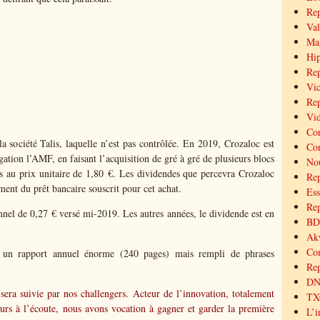
Re
Val
Mag
Hip
Rep
Vic
Rep
Vid
Cor
 société Talis, laquelle n’est pas contrôlée. En 2019, Crozaloc est
Cor
ion l’AMF, en faisant l’acquisition de gré à gré de plusieurs blocs
Nou
es au prix unitaire de 1,80 €. Les dividendes que percevra Crozaloc
Re
ent du prêt bancaire souscrit pour cet achat.
Ess
Rep
onnel de 0,27 € versé mi-2019. Les autres années, le dividende est en
BD 
Akw
Co
 un rapport annuel énorme (240 pages) mais rempli
de phrases
Rep
DNX
sera suivie par nos challengers. Acteur de l’innovation, totalement
TXC
ours à l’écoute, nous avons vocation à gagner et garder la première
L’i