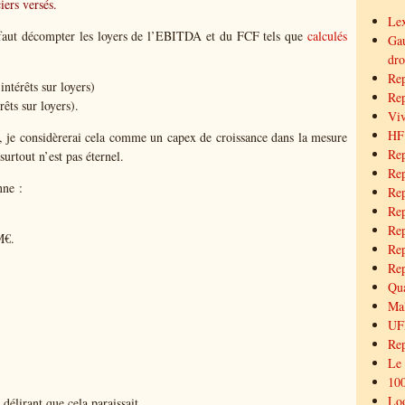
iers versés.
Lex
faut décompter les loyers de l’EBITDA et du FCF tels que
calculés
Gau
dro
Rep
intérêts sur loyers)
Rep
rêts sur loyers).
Viv
HF
il, je considèrerai cela comme un capex de croissance dans la mesure
Rep
urtout n’est pas éternel.
Rep
nne :
Rep
Rep
Rep
M€.
Rep
Rep
Qua
Mal
UFF
Re
Le
100
Loo
délirant que cela paraissait.