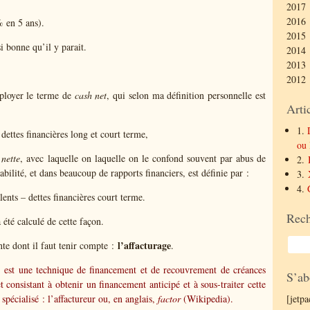
2017 
2016 
 en 5 ans).
2015 
si bonne qu’il y parait.
2014 
2013 
2012 
mployer le terme de
cash net
, qui selon ma définition personnelle est
Arti
1.
 dettes financières long et court terme,
ou 
 nette
, avec laquelle on laquelle on le confond souvent par abus de
2.
bilité, et dans beaucoup de rapports financiers, est définie par :
3.
4.
alents – dettes financières court terme.
Rech
été calculé de cette façon.
l’affacturage
nte dont il faut tenir compte :
.
 est une technique de financement et de recouvrement de créances
S’ab
 consistant à obtenir un financement anticipé et à sous-traiter cette
spécialisé : l’affactureur ou, en anglais,
factor
(Wikipedia).
[jetp