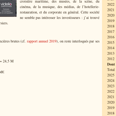
croisière maritime, des musées, de la scène, du
2022 
cinéma, de la musique, des médias, de l’hotellerie-
2021 
restauration, et du corporate en général. Cette société
2020 
ne semble pas intéresser les investisseurs : j’ai trouvé
2019 
siers.
2018
2017 
2016 
cières brutes (cf.
rapport annuel 2019
), on reste interloqués par ses
2015
2014 
2013 
2012 
 = 24,5 M
Dont
Total 
 M€
2025 
2024 
2023 
2022 
2021 
2020 
2019
2018 