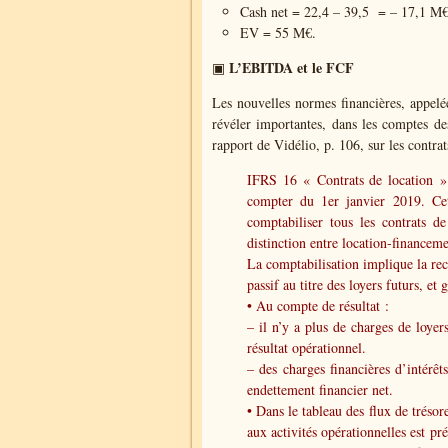
Cash net = 22,4 – 39,5 = – 17,1 M
EV = 55 M€.
L’EBITDA et le FCF
▣
Les nouvelles normes financières, appel
révéler importantes, dans les comptes de
rapport de Vidélio, p. 106, sur les contrat
IFRS 16 « Contrats de location »
compter du 1er janvier 2019. Ce
comptabiliser tous les contrats d
distinction entre location-financeme
La comptabilisation implique la reco
passif au titre des loyers futurs, e
• Au compte de résultat :
– il n’y a plus de charges de loyer
résultat opérationnel.
– des charges financières d’intérêt
endettement financier net.
• Dans le tableau des flux de trésor
aux activités opérationnelles est p